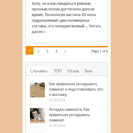
полу, но и наслаждаться ровным
прочным полом достаточно долгое
время. Технология настила 3D пола
подразумевает два полимерных
состава, это полиуретановый ...
Читать
далее »
1
2
3
4
»
Page 1 of 4
Случайно
ТОП
Отзыв
Теги
Как правильно укладывать
ламинат и подготавливать его
к монтажу
31.03.2014
Укладка ламината. Как
правильно укладывать
ламинат
31.03.2014